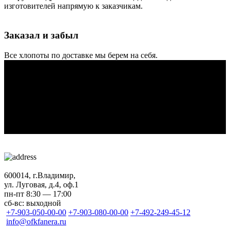
изготовителей напрямую к заказчикам.
Заказал и забыл
Все хлопоты по доставке мы берем на себя.
Объединение Фанерных Комбинатов
350+
клиентам осуществляем ежемесячные отгрузки
730
дней гарантия на все изделия
10+
лет на
рынке
600014, г.Владимир,
ул. Луговая, д.4, оф.1
пн-пт 8:30 — 17:00
сб-вс: выходной
+7-903-050-00-00
+7-903-080-00-00
+7-492-249-45-12
info@ofkfanera.ru